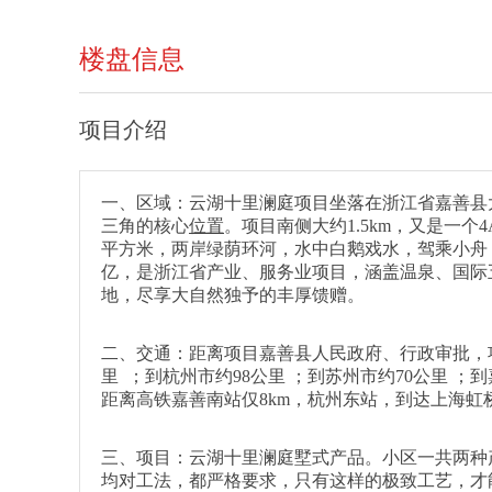
楼盘信息
项目介绍
一、区域：云湖十里澜庭项目坐落在浙江省嘉善县
三角的核心
位置
。项目南侧大约1.5km，又是一
平方米，两岸绿荫环河，水中白鹅戏水，驾乘小舟，
亿，是浙江省产业、服务业项目，涵盖温泉、国际
地，尽享大自然独予的丰厚馈赠。
二、交通：距离项目嘉善县人民政府、行政审批，项
里 ；到杭州市约98公里 ；到苏州市约70公里 
距离高铁嘉善南站仅8km，杭州东站，到达上海
三、项目：云湖十里澜庭墅式产品。小区一共两种
均对工法，都严格要求，只有这样的极致工艺，才