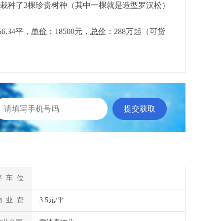
内栽种了3棵珍贵树种（其中一棵就是造型罗汉松）
.34平，
单价
：18500元，
总价
：288万起（可贷
停 车 位
物 业 费
3.5元/平