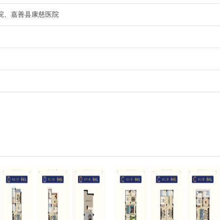
院、嘉善县康慈医院