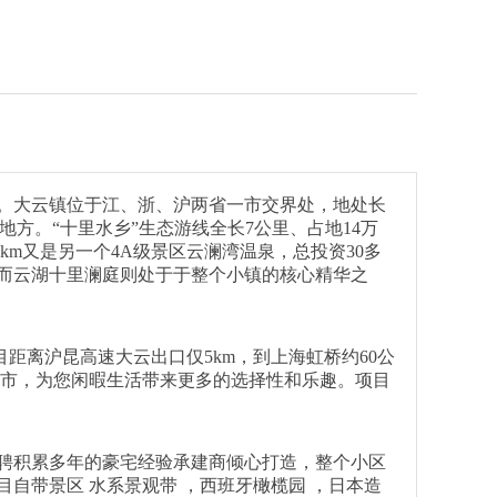
。大云镇位于江、浙、沪两省一市交界处，地处长
地方。“十里水乡”生态游线全长7公里、占地14万
m又是另一个4A级景区云澜湾温泉，总投资30多
而云湖十里澜庭则处于于整个小镇的核心精华之
距离沪昆高速大云出口仅5km，到上海虹桥约60公
大城市，为您闲暇生活带来更多的选择性和乐趣。项目
聘积累多年的豪宅经验承建商倾心打造，整个小区
自带景区 水系景观带 ，西班牙橄榄园 ，日本造