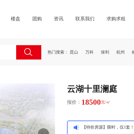
楼盘
团购
资讯
联系我们
求购求租
热门搜索：
昆山
万科
保利
杭州
云湖十里澜庭
18500
报价：
元/㎡
【特价房源】限时，仅1套