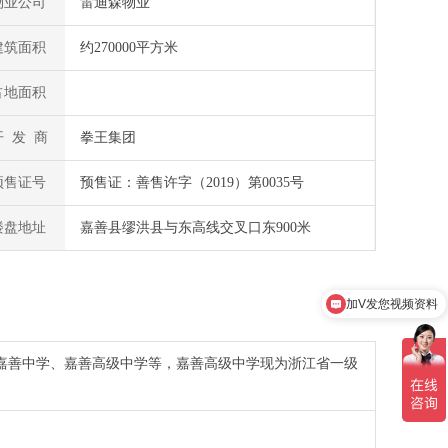
物业公司
雷迪森物业
建筑面积
约270000平方米
占地面积
开 发 商
拳王集团
预售证号
预售证：善售许字（2019）第0035号
楼盘地址
嘉善县缪洪县与东高线交叉口东900米
加V发您视频资料
预约看房享专属优惠
嘉善中学、嘉善高级中学等，嘉善高级中学现为浙江省一级