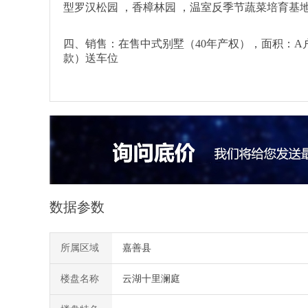
型罗汉松园 ，香樟林园 ，温室反季节蔬菜培育基
四、销售：在售中式别墅（40年产权），面积：A户型：1
款）送车位
数据参数
所属区域
嘉善县
楼盘名称
云湖十里澜庭