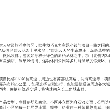
大云省级旅游度假区，歌斐颂巧克力主题小镇与项目一路之隔的
个4A级景区碧云花园十里水乡，“碧水云天的生态农庄，鸟语花香的
微风吹拂，游客如穿梭于绿色的原始丛林之中。项目北侧约2.4k
五星酒店、温泉风情街、运动休闲公园等多功能温泉度假景区。
目比邻G60沪杭高速，周边也有苏嘉杭高速，沈海高速等；项目
；到嘉兴市约25公里 ，如果选择自驾出行，也能便捷通达周边各
虹桥站，便捷的轨道交通，将快速融入长三角城市群。
产品类型，联排别墅及商业。小区外立面为真石漆立面，公司选
能让小区的每一处尽显庄重、规整，给业住一种荣耀尊贵感。项目