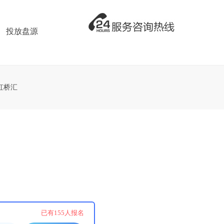
投放盘源
虹桥汇
！
已有
155
人报名