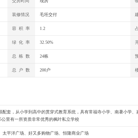
交房时间
现房
装修情况
毛坯交付
容 积 率
1.2
绿 化 率
32.50%
总 栋 数
24栋
总 户 数
200户
源配套，从小学到高中的贯穿式教育系统，具有常福寺小学、南暑小学、
5公里有一所资质非常优秀的枫叶私立学校
、太平洋广场、好又多购物广场、恒隆商业广场