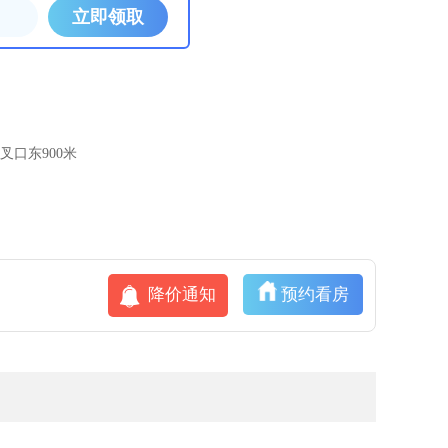
口东900米
降价通知
预约看房