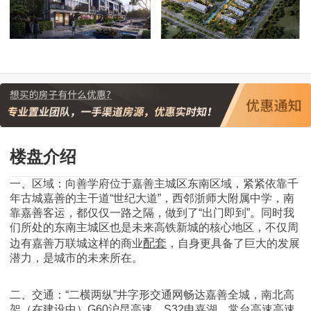
楼盘介绍
一、区域：向善学府位于嘉善主城区东南区域，紧紧依靠千
年古城嘉善的主干道“世纪大道”，西邻浙师大附属中学，南
靠嘉善客运，都仅仅一路之隔，做到了“出门即到”。同时我
们所处的东南主城区也是未来高铁新城的核心地区，不仅周
配套
边有嘉善万联城这样的商业
，自身更具备了巨大的发展
潜力，是城市的未来所在。
二、交通：“二横两纵”井字形交通网畅达嘉善全城，南北高
架（在建设中）G60沪昆高速、S32申嘉湖、常台高速高速