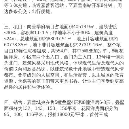
等立体交通，临近嘉善客运站，至嘉善南站开车8分钟，周
边多条公交；出行便捷。
三、项目：向善学府项目占地面积40518.9㎡，建筑密度
≤30%，容积率1.0-1.5；绿地率不小于30%，建筑高度
≤24m，总建筑面积约88097.51㎡，地上计容建筑面积约
60778.35㎡，地下非计容建筑面积约27319.16㎡。整个项
目由13幢住宅楼组成，共554户。其中5幢叠加别墅，8幢花
园洋房。小区有两个出入口，西门为主入口，13号楼一侧旁
为北门。建筑风格采用现代风格，体现现代生活及现代人的
价值取向和欣赏品味，以建筑形象于此地域中营造现代风情
都市。叠墅级别的人居空间，和生活配套，以主城区的教育
资源，为嘉善的孩子们带来更具书香、让业主们享受到更高
品质的居住和生活体验。
四、销售：嘉善城央在售5幢叠墅4层和8幢洋房6-8层，叠墅
面积分为132、143、153、156平米，花园洋房面积分为
95、100、116平米，报价18000元/平米，首付三成