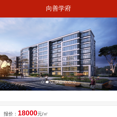
向善学府
18000
报价：
元/㎡