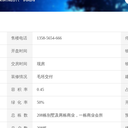
售楼电话
1358-5654-666
开盘时间
交房时间
现房
装修情况
毛坯交付
容 积 率
0.45
绿 化 率
50%
总 栋 数
208栋别墅及两栋商业，一栋商业会所