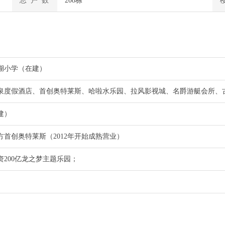
总 户 数
208栋
湖小学（在建）
泉度假酒店、首创奥特莱斯、哈啦水乐园、拉风影视城、名爵游艇会所、
建）
方首创奥特莱斯（2012年开始成熟营业）
资200亿龙之梦主题乐园；