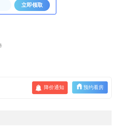
号
降价通知
预约看房