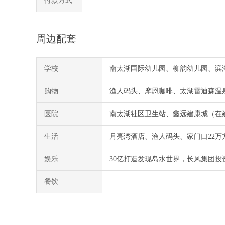
付款方式
周边配套
学校
南太湖国际幼儿园、柳韵幼儿园、滨
购物
渔人码头、摩恩咖啡、太湖雷迪森温
医院
南太湖社区卫生站、鑫远建康城（在
生活
月亮湾酒店、渔人码头、家门口22万
娱乐
30亿打造发现岛水世界，长风集团投
餐饮