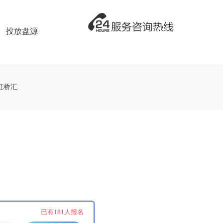
投放盘源
虹桥汇
！
已有
181
人报名