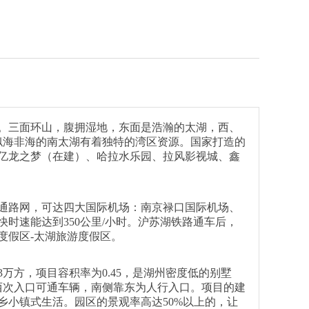
。三面环山，腹拥湿地，东面是浩瀚的太湖，西、
，似海非海的南太湖有着独特的湾区资源。国家打造的
亿龙之梦（在建）、哈拉水乐园、拉风影视城、鑫
通路网，可达四大国际机场：南京禄口国际机场、
时速能达到350公里/小时。沪苏湖铁路通车后，
度假区-太湖旅游度假区。
万方，项目容积率为0.45，是湖州密度低的别墅
西次入口可通车辆，南侧靠东为人行入口。项目的建
小镇式生活。园区的景观率高达50%以上的，让