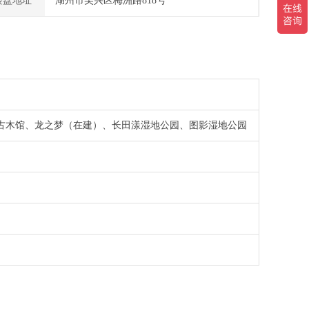
楼盘地址
湖州市吴兴区梅洲路818号
古木馆、龙之梦（在建）、长田漾湿地公园、图影湿地公园