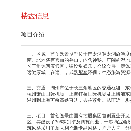
楼盘信息
项目介绍
一、区域：首创逸景别墅位于南太湖畔太湖旅游度
南、北环绕有秀丽的弁山，内含神秘、广阔的湿地。
长三角休闲度假区，建设集娱乐，会议会展，康体
远健康城（在建），成熟
配套
环伺；生态旅游资源
三、交通：湖州市位于长三角地区的交通枢纽，东
杭州萧山国际机场、上海虹桥国际机场及上海浦东
湖州到上海可乘高铁直达，去往苏州。从而近一步
三、项目：首创逸景由国有控股集团首创置业开发，一
区，共建设了208栋别墅及两栋商业，一栋商业
筑风格采用了意大利托斯卡纳风格，户户大院，外