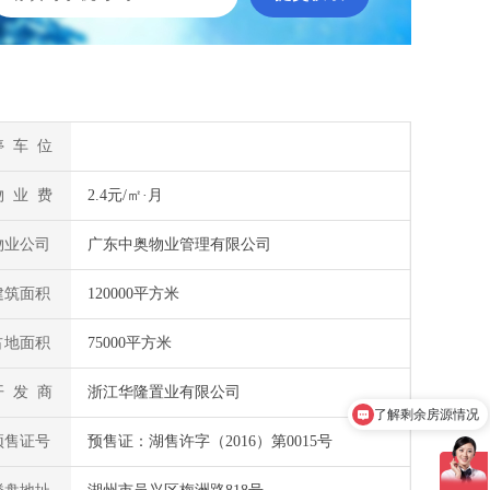
停 车 位
物 业 费
2.4元/㎡·月
物业公司
广东中奥物业管理有限公司
建筑面积
120000平方米
占地面积
75000平方米
开 发 商
浙江华隆置业有限公司
了解剩余房源情况
预售证号
预售证：湖售许字（2016）第0015号