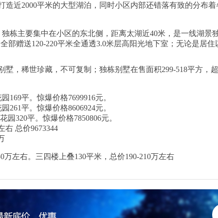
造近2000平米的大型湖泊，同时小区内部还错落有致的分布着
。独栋主要集中在小区的东北侧，距离太湖近40米，是一线湖景独栋
7方，全部赠送120-220平米全通透3.0米层高阳光地下室；无论
，稀世珍藏，不可复制；独栋别墅在售面积299-518平方，超大花
花园169平。惊爆价格7699916元。
花园261平。惊爆价格8606924元。
 花园320平。惊爆价格7850806元。
右 总价9673344
万
0万左右。三四楼上叠130平米，总价190-210万左右