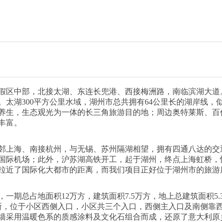
假区中部，北接太湖、东连长兜港、西接梅洲路，南临滨湖大道
太湖300平方公里水域，湖州市总共拥有64公里长的湖岸线
养生，生态观光为一体的长三角旅游目的地；周边奥特莱斯、百
丰富。
邻上海、南接杭州，与无锡、苏州隔湖相望，拥有四通八达的交
国际机场；此外，沪苏湖高铁开工，起于湖州，终点上海虹桥，快
拉近了国际化大都市的距离，而我们项目正好位于湖州市的旅游
期总占地面积12万方，建筑面积7.5万方，地上总建筑面积5.3
会所，位于小区西侧入口，小区共三个入口，西侧主入口及南侧靠
墙采用温暖色系的质感涂料及文化石组合而成，还原了意大利原乡