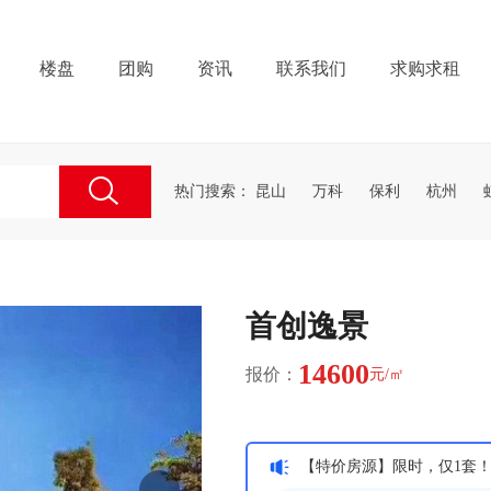
楼盘
团购
资讯
联系我们
求购求租
热门搜索：
昆山
万科
保利
杭州
首创逸景
14600
报价：
元/㎡
【特价房源】限时，仅1套