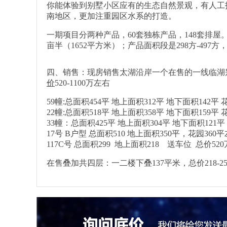
你能体验到别墅小区应有的生态自然景观，有人工打
南地区，更加注重园区水系的打造。
一期项目分两种产品，60套独栋产品，148套排屋
亩半（1652平方米）；产品面积段是298方-49
四、销售：现房销售太湖沿岸一个在售的一线临湖别墅
价
520-1100万左右
59幢:总面积454平 地上面积312平 地下面积142平 
22幢:总面积518平 地上面积358平 地下面积159平 
33幢：总面积425平 地上面积304平 地下面积121平
17号 B户型 总面积510 地上面积350平，花园360平左
117C号 总面积299 地上面积218 送车位 总价520
在售叠加共四层：一二楼下叠137平米，总价218-25