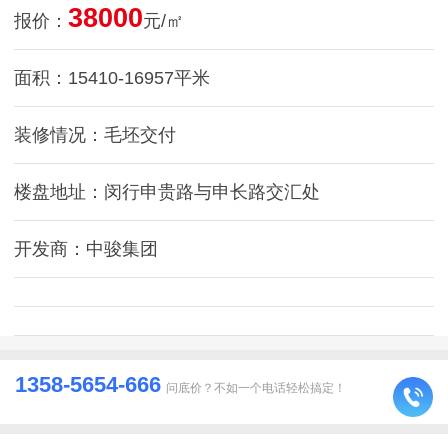
38000
报价：
元/㎡
面积：15410-16957平米
装修情况：毛坯交付
楼盘地址：闵行申贵路与申长路交汇处
开发商：中骏集团
1358-5654-666
问底价？不如一个电话轻松搞定！