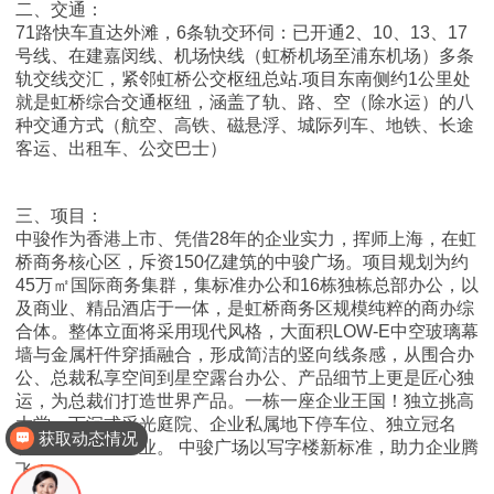
二、交通：
71路快车直达外滩，6条轨交环伺：已开通2、10、13、17
号线、在建嘉闵线、机场快线（虹桥机场至浦东机场）多条
轨交线交汇，紧邻虹桥公交枢纽总站.项目东南侧约1公里处
就是虹桥综合交通枢纽，涵盖了轨、路、空（除水运）的八
种交通方式（航空、高铁、磁悬浮、城际列车、地铁、长途
客运、出租车、公交巴士）
三、项目：
中骏作为香港上市、凭借28年的企业实力，挥师上海，在虹
桥商务核心区，斥资150亿建筑的中骏广场。项目规划为约
45万㎡国际商务集群，集标准办公和16栋独栋总部办公，以
及商业、精品酒店于一体，是虹桥商务区规模纯粹的商办综
合体。整体立面将采用现代风格，大面积LOW-E中空玻璃幕
墙与金属杆件穿插融合，形成简洁的竖向线条感，从围合办
公、总裁私享空间到星空露台办公、产品细节上更是匠心独
运，为总裁们打造世界产品。一栋一座企业王国！独立挑高
大堂、下沉式采光庭院、企业私属地下停车位、独立冠名
获取动态情况
权、礼遇世界企业。 中骏广场以写字楼新标准，助力企业腾
飞！