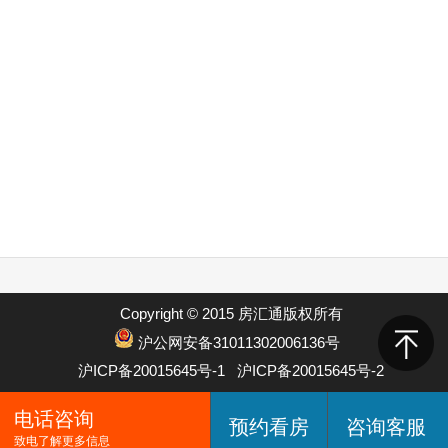
Copyright © 2015 房汇通版权所有
沪公网安备31011302006136号
沪ICP备20015645号-1
沪ICP备20015645号-2
电话咨询
预约看房
咨询客服
致电了解更多信息