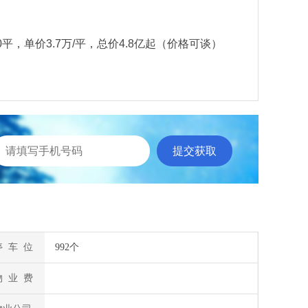
00平，单价3.7万/平，总价4.8亿起（价格可谈）
停 车 位
992个
物 业 费