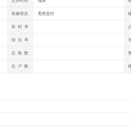
交房时间
现房
装修情况
毛坯交付
容 积 率
绿 化 率
总 栋 数
总 户 数