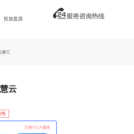
投放盘源
虹桥汇
慧云
沿线
已有
513
人报名