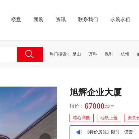
楼盘
团购
资讯
联系我们
求购求租
热门搜索：
昆山
万科
保利
杭州
旭辉企业大厦
67000
报价：
元/㎡
核心商圈
地铁上盖
美食
【特价房源】限时，仅套！