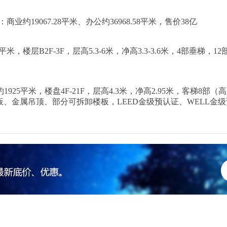
商业约19067.28平米、办公约36968.58平米，售价38亿
304平米，楼层B2F-3F，层高5.3-6米，净高3.3-3.6米，4部
约1925平米，楼盘4F-21F，层高4.3米，净高2.95米，客梯8
空地板、金属吊顶、部分可拆卸楼板，LEED金级预认证、WELL