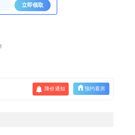
号
降价通知
预约看房