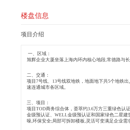
楼盘信息
项目介绍
一、区域：
旭辉企业大厦坐落上海内环内核心地段,常德路与
二、交通：
项目7号线、13号线双地铁，地面地下共5个地铁出入
速连通城市各区域。
三、项目：
项目TOD商务综合体，荟萃约3.6万方三重绿色
金级预认证、WELL金级预认证和国家绿色二星建
噪,环保安全;局部可拆卸楼板,灵活可变满足企业需