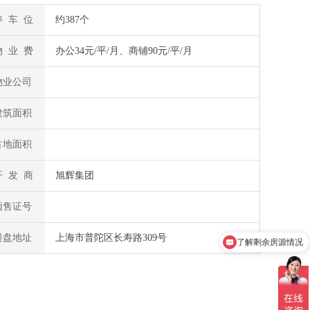
停 车 位
约387个
物 业 费
办公34元/平/月、商铺90元/平/月
物业公司
建筑面积
占地面积
开 发 商
旭辉集团
预售证号
楼盘地址
上海市普陀区长寿路309号
了解剩余房源情况
加V发您视频资料