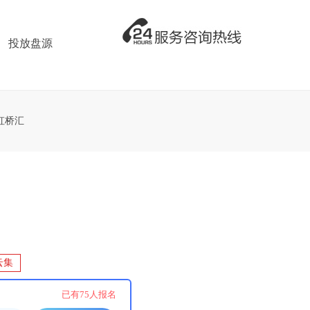
投放盘源
虹桥汇
云集
已有
75
人报名