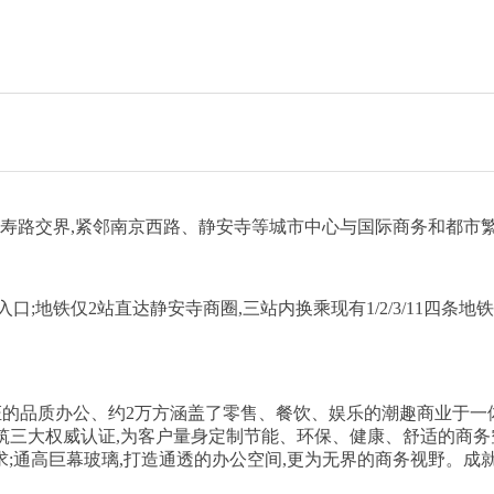
长寿路交界,紧邻南京西路、静安寺等城市中心与国际商务和都市
口;地铁仅2站直达静安寺商圈,三站内换乘现有1/2/3/11四条
认证的品质办公、约2万方涵盖了零售、餐饮、娱乐的潮趣商业于一
筑三大权威认证,为客户量身定制节能、环保、健康、舒适的商务空
求;通高巨幕玻璃,打造通透的办公空间,更为无界的商务视野。成