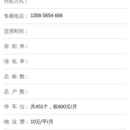
付款方式：
1358-5654-666
售楼电话：
交房时间：
容 积 率：
绿 化 率：
总 栋 数：
总 户 数：
停 车 位：
共451个，租600元/月
物 业 费：
10元/平/月