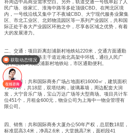
补周边中高商业需求空白。另外，轨道交通一号线串起了人
民广场、徐家汇、淮海中路等多处顶级CBD。在闸北区境
内，一号线沿线又集中了不夜城CBD、大宁现代服务业聚集
区、市北工业区、北郊物流园区等一系列产业园区，共和国
际正处于各大产业园区环抱之中，尽享各区域之优势，有着
大的发展潜力。
二、交通：项目距离彭浦新村地铁站220米，交通方面通勤
效率高，共和新路主干道近南北高架中环线，通往人民广
获取动态情况
场，地铁1号线彭浦新村地铁站，市区通勤便利。
三、项目：共和国际商务广场占地面积16000㎡，建筑面积
75481㎡，共18层，双塔结构，玻璃幕墙，周边配套大润
发，大宁音乐广场，宝山万达广场等大型商场。项目共计车
位451个，月租金600元，物业公司为上海中一物业管理有
限公司。
四、销售：共和国际商务大厦办公50年产权，总层数18层，
标准层高3.4米，净高2.6米，大堂挑高7米，面积段41