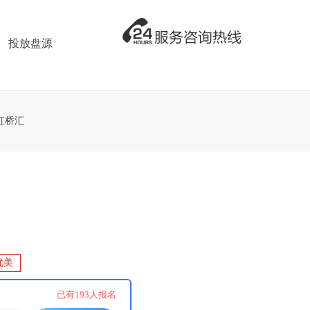
投放盘源
虹桥汇
优美
！
已有
193
人报名