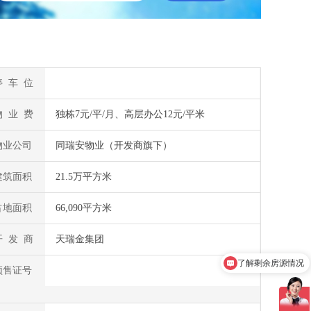
停 车 位
物 业 费
独栋7元/平/月、高层办公12元/平米
物业公司
同瑞安物业（开发商旗下）
建筑面积
21.5万平方米
占地面积
66,090平方米
开 发 商
天瑞金集团
加V发您视频资料
预售证号