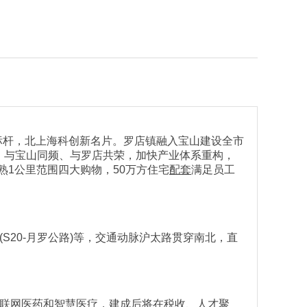
标杆，北上海科创新名片。罗店镇融入宝山建设全市
，与宝山同频、与罗店共荣，加快产业体系重构，
熟1公里范围四大购物，50万方住宅
配套
满足员工
S20-月罗公路)等，交通动脉沪太路贯穿南北，直
互联网医药和智慧医疗，建成后将在税收、人才聚