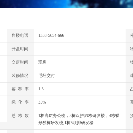
售楼电话
1358-5654-666
开盘时间
交房时间
现房
装修情况
毛坯交付
容 积 率
1.3
绿 化 率
35%
总 栋 数
1栋高层办公楼，5栋双拼独栋研发楼，4栋蝶
形独栋研发楼,1栋5联排研发楼