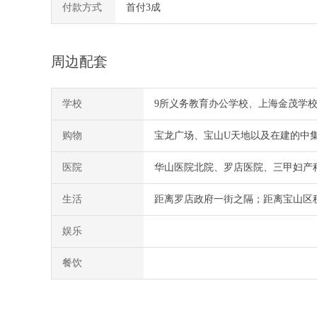
付款方式
首付3成
周边配套
学校
9所义务教育办公学校、上海金茂学
购物
宝龙广场、宝山U天地以及在建的中
医院
华山医院北院、罗店医院、三甲妇产
生活
距离罗店政府一街之隔；距离宝山区税
娱乐
餐饮