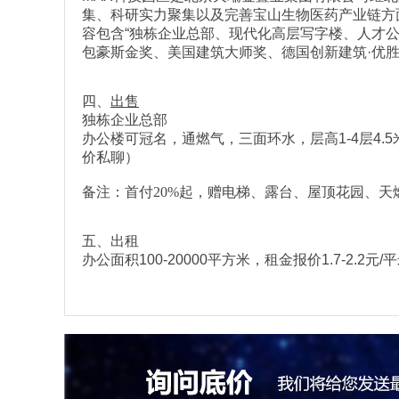
集、科研实力聚集以及完善宝山生物医药产业链方面
容包含“独栋企业总部、现代化高层写字楼、人才公
包豪斯金奖、美国建筑大师奖、德国创新建筑·优胜
四、
出售
独栋企业总部
办公楼可冠名，通燃气，三面环水，层高1-4层4.5米 
价私聊）
备注：
首付20%起，
赠电梯、露台、屋顶花园、天
五、出租
办公面积100-20000平方米，租金报价1.7-2.2元/