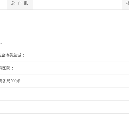
总 户 数
校。
集金地美兰城；
科医院；
务局500米