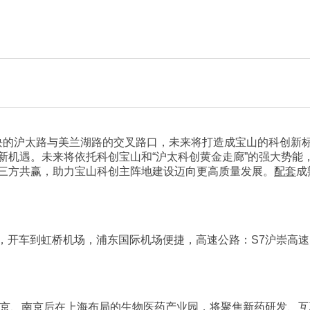
板块的沪太路与美兰湖路的交叉路口，未来将打造成宝山的科创新
新机遇。未来将依托科创宝山和“沪太科创黄金走廊”的强大势能
三方共赢，助力宝山科创主阵地建设迈向更高质量发展。
配套
成
站，开车到虹桥机场，浦东国际机场便捷，高速公路：S7沪崇高速(
北京、南京后在上海布局的生物医药产业园，将聚焦新药研发、