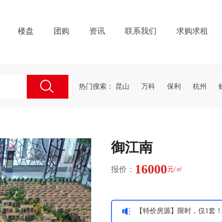
楼盘
团购
资讯
联系我们
求购求租
热门搜索：
昆山
万科
保利
杭州
御江南
16000
报价：
元/㎡
【特价房源】限时，仅1套