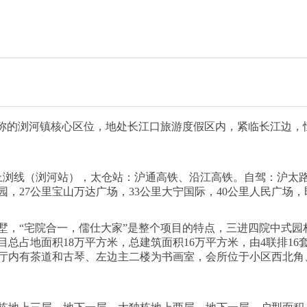
称的浏河镇核心区位，地处长江口旅游度假区内，紧临长江边，恒
上浏线（浏河站），太仓站：沪通高铁、沿江高铁。自驾：沪太
公园，27公里宝山万达广场，33公里大宁国际，40公里人民广
墅，“宅院合一，儒仕大家”是整个项目的特点，三进四院中式园
占地面积18万平方米，总建筑面积16万平方米，由4联排16套、双
厅内有茶道和古琴、左边主二楼为书画室，会所位于小区西北角