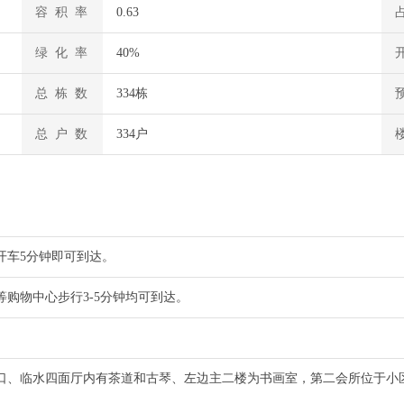
容 积 率
0.63
绿 化 率
40%
总 栋 数
334栋
总 户 数
334户
开车5分钟即可到达。
购物中心步行3-5分钟均可到达。
口、临水四面厅内有茶道和古琴、左边主二楼为书画室，第二会所位于小