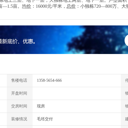
栋地上三层、地下一层，大独栋地上两层、地下一层。户型面积：小独
—1.5亩。
均价
：16000元/平米，
总价
：小独栋720—800万、大独
售楼电话
1358-5654-666
开盘时间
交房时间
现房
装修情况
毛坯交付