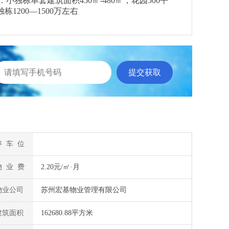
栋单套建筑面积450㎡-480㎡，花园500平
栋1200—1500万左右
停 车 位
物 业 费
2.20元/㎡·月
物业公司
苏州宏基物业管理有限公司
建筑面积
162680.88平方米