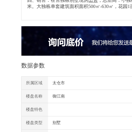
四、销售：在售独栋别墅现房
出售
，总层高：小独
米。大独栋单套建筑面积面积500㎡-630㎡，花园1亩
数据参数
所属区域
太仓市
楼盘名称
御江南
楼盘特色
楼盘类型
别墅