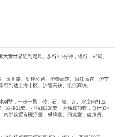
大童世界近到咫尺。步行3-5分钟，银行、邮局、
路、蕴川路、浏翔公路、沪崇高速、沿江高速、沪宁
场，即可到达上海市区。沪通高铁、沿江高铁。
林别墅，一步一景，砖、石、墙、瓦、水之间打造
拼22套、小独栋228套，大独栋78套，总计334
、内部设置有医疗室、棋牌室、阅览室、健身房、