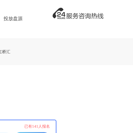
投放盘源
虹桥汇
！
已有
141
人报名